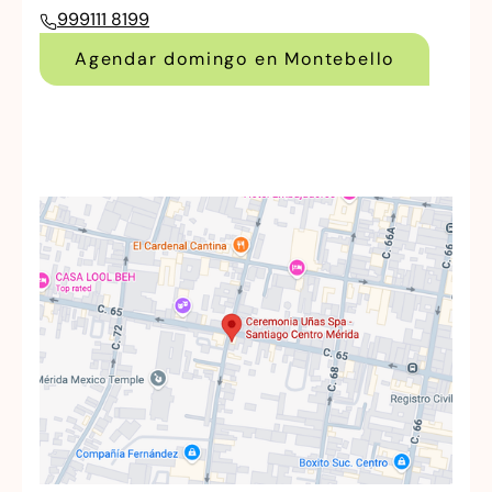
999111 8199
Agendar domingo en Montebello