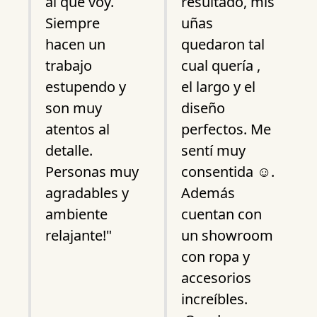
al que voy.
resultado, mis
Siempre
uñas
hacen un
quedaron tal
trabajo
cual quería ,
estupendo y
el largo y el
son muy
diseño
atentos al
perfectos. Me
detalle.
sentí muy
Personas muy
consentida ☺️.
agradables y
Además
ambiente
cuentan con
relajante!"
un showroom
con ropa y
accesorios
increíbles.