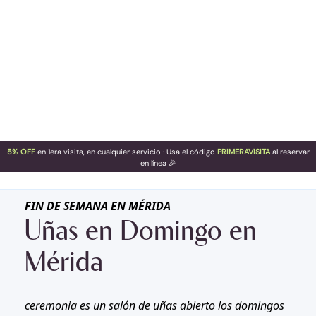
5% OFF
en 1era visita, en cualquier servicio · Usa el código
PRIMERAVISITA
al reservar
en línea 🎉
FIN DE SEMANA EN MÉRIDA
Uñas en Domingo en
Mérida
ceremonia es un salón de uñas abierto los domingos